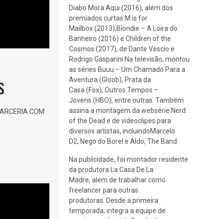
Diabo Mora Aqui (2016), além dos
premiados curtas M is for
Mailbox (2013),Blondie – A Loira do
Banheiro (2016) e Children of the
Cosmos (2017), de Dante Vescio e
Rodrigo Gasparini.Na televisão, montou
as séries Buuu – Um Chamado Para a
s
Aventura (Gloob), Prata da
Casa (Fox), Outros Tempos –
Jovens (HBO), entre outras. Também
assina a montagem da websérie Nerd
 PARCERIA COM
of the Dead e de videoclipes para
diversos artistas, incluindoMarcelo
D2, Nego do Borel e Aldo, The Band.
Na publicidade, foi montador residente
da produtora La Casa De La
Madre, além de trabalhar como
freelancer para outras
produtoras. Desde a primeira
temporada, integra a equipe de